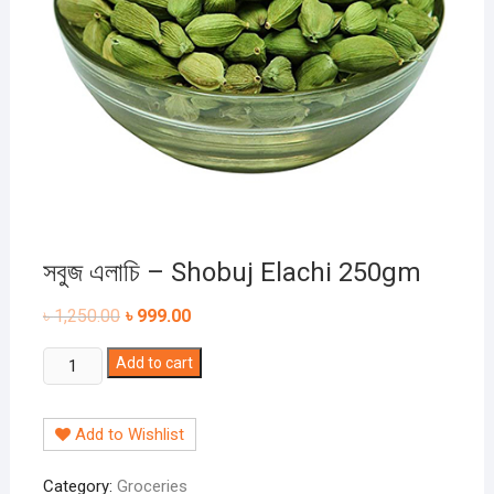
সবুজ এলাচি – Shobuj Elachi 250gm
৳
1,250.00
৳
999.00
সবুজ
Add to cart
এলাচি
-
Add to Wishlist
Shobuj
Elachi
Category:
Groceries
250gm