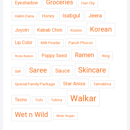
Groceries
Eyeshadow
Hair Clip
Isabgul
Jeera
Honey
Halim Dana
Korean
Kabab Chini
Joyotri
Kismis
Lip Color
Panch Phoron
Milk Powder
Ramen
Poppy Seed
Ring
Pesta Badam
Skincare
Saree
Sauce
Salt
Star Anise
Special Family Package
Talmakhna
Walkar
Tecno
Tishi
Tokma
Wet n Wild
White Pepper