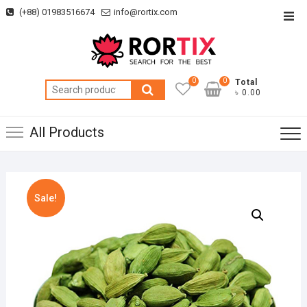
Skip
(+88) 01983516674
info@rortix.com
Top
to
Men
content
0
0
Total
Search
৳ 0.00
for:
All Products
Sale!