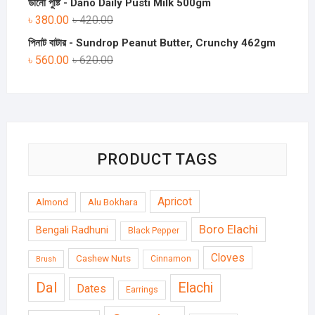
ডানো পুষ্টি - Dano Daily Pusti Milk 500gm
৳
380.00
৳
420.00
পিনাট বাটার - Sundrop Peanut Butter, Crunchy 462gm
৳
560.00
৳
620.00
PRODUCT TAGS
Apricot
Almond
Alu Bokhara
Boro Elachi
Bengali Radhuni
Black Pepper
Cloves
Cashew Nuts
Cinnamon
Brush
Dal
Elachi
Dates
Earrings