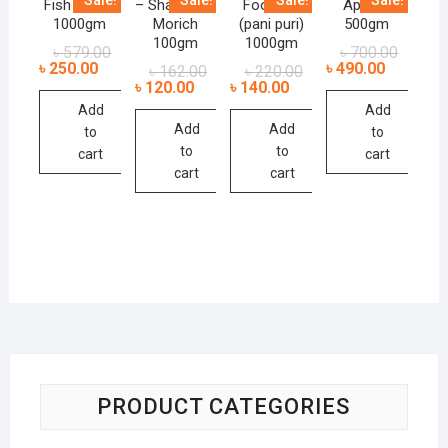
Fish Sauce
– Shada Gol
Foochka
Apricot
1000gm
Morich
(pani puri)
500gm
100gm
1000gm
৳
579.00
৳
700.00
৳
250.00
৳
490.00
৳
162.00
৳
220.00
৳
120.00
৳
140.00
Add
Add
Add
Add
to
to
to
to
cart
cart
cart
cart
PRODUCT CATEGORIES