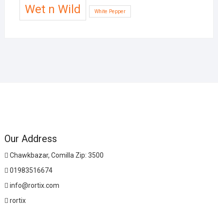
Wet n Wild
White Pepper
Our Address
Chawkbazar, Comilla Zip: 3500
01983516674
info@rortix.com
rortix