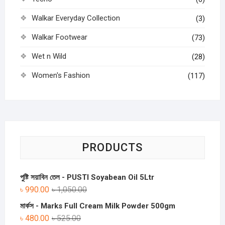
Walkar Everyday Collection
(3)
Walkar Footwear
(73)
Wet n Wild
(28)
Women's Fashion
(117)
PRODUCTS
পুষ্টি সয়াবিন তেল - PUSTI Soyabean Oil 5Ltr
৳
990.00
৳
1,050.00
মার্কস - Marks Full Cream Milk Powder 500gm
৳
480.00
৳
525.00