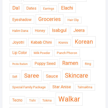
Dal
Elachi
Dates
Earrings
Groceries
Eyeshadow
Hair Clip
Isabgul
Jeera
Honey
Halim Dana
Korean
Kabab Chini
Joyotri
Kismis
Lip Color
Panch Phoron
Milk Powder
Ramen
Poppy Seed
Ring
Pesta Badam
Skincare
Saree
Sauce
Salt
Star Anise
Special Family Package
Talmakhna
Walkar
Tecno
Tishi
Tokma