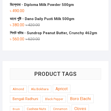
ডিপ্লোমা - Diploma Milk Powder 500gm
৳
490.00
ডানো পুষ্টি - Dano Daily Pusti Milk 500gm
৳
380.00
৳
420.00
পিনাট বাটার - Sundrop Peanut Butter, Crunchy 462gm
৳
560.00
৳
620.00
PRODUCT TAGS
Apricot
Almond
Alu Bokhara
Boro Elachi
Bengali Radhuni
Black Pepper
Cloves
Cashew Nuts
Cinnamon
Brush