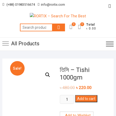
Skip
(+88) 01983516674
info@rortix.com
Top
to
Me
content
0
0
Total
Search
৳ 0.00
for:
All Products
Sale!
তিসি – Tishi
1000gm
৳
480.00
৳
220.00
তিসি
Add to cart
-
Tishi
Add to Wishlist